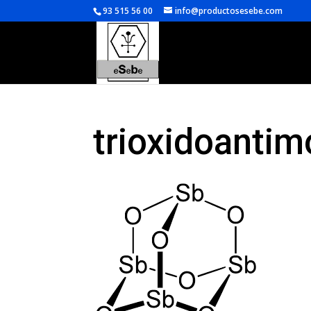
93 515 56 00
info@productosesebe.com
trioxidoantim