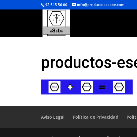
93 515 56 00
info@productosesebe.com
productos-es
Aviso Legal
Política de Privacidad
Polí