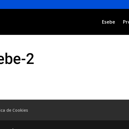
Esebe
Pr
ebe-2
tica de Cookies