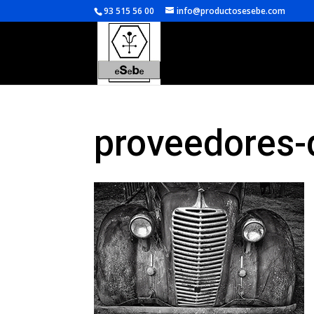
93 515 56 00
info@productosesebe.com
proveedores-