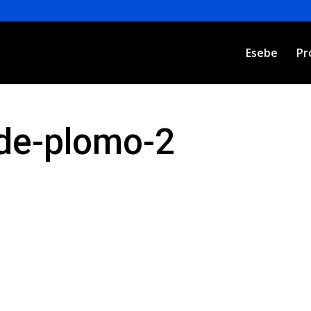
Esebe
Pr
de-plomo-2