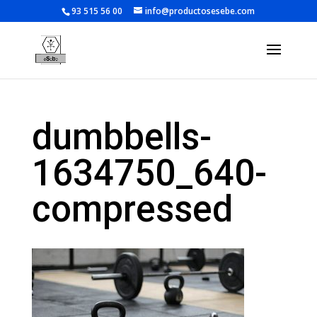
93 515 56 00
info@productosesebe.com
dumbbells-
1634750_640-
compressed