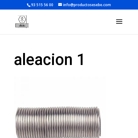
93 515 56 00
info@productosesebe.com
aleacion 1